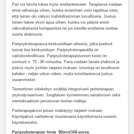
Pari voi tarvita tukea myös erotilanteeseen. Terapiassa voidaan
etsiä ratkaisuja siihen, kuinka eroaminen voisi tapahtua siten,
että lasten olo säilyisi mahdollisemman turvallisena. Joskus
toinen hakee yksin apua siihen, kuinka voi päästä eroon
väkivaltaisesta kumppanista tai jos toiselle erotilanne tuottaa
suurta ahdistusta.
Paripsykoterapiassa keskustellaan aiheista, jotka puolisot
tuovat itse keskusteluun. Paripsykoterapeutilla on
vaitiolovelvollisuus. Paripsykoterapiaistunnon kesto on
sovitusti n. 75 - 90 minuuttia. Paria voidaan tavata yhdessä ja
joskus myös ysittäin tarpeen mukaan. Istuntoja on tavallisesti
kahden - neljän viikon välein, mutta kriisitilanteissa joskus
useamminkin.
Teoreettinen viitekehys sisältää integroivasti perheterapian,
psykodynaamisen, Jungilaisen systeemisen,narratiivisen sekä
mentalisaatioon perustuvan teorian malleja.
Pariterapiajakson pituus määräytyy tarpeen mukaan.
Käyntijaksot vaihtelevat muutamasta käyntikerrasta useisiin
käyntikertoihin.
Paripsykoterapian hinta 90min/168 euroa