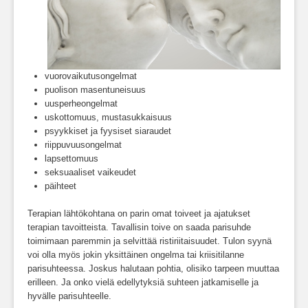
vuorovaikutusongelmat
puolison masentuneisuus
uusperheongelmat
uskottomuus, mustasukkaisuus
psyykkiset ja fyysiset siaraudet
riippuvuusongelmat
lapsettomuus
seksuaaliset vaikeudet
päihteet
Terapian lähtökohtana on parin omat toiveet ja ajatukset
terapian tavoitteista. Tavallisin toive on saada parisuhde
toimimaan paremmin ja selvittää ristiriitaisuudet. Tulon syynä
voi olla myös jokin yksittäinen ongelma tai kriisitilanne
parisuhteessa. Joskus halutaan pohtia, olisiko tarpeen muuttaa
erilleen. Ja onko vielä edellytyksiä suhteen jatkamiselle ja
hyvälle parisuhteelle.